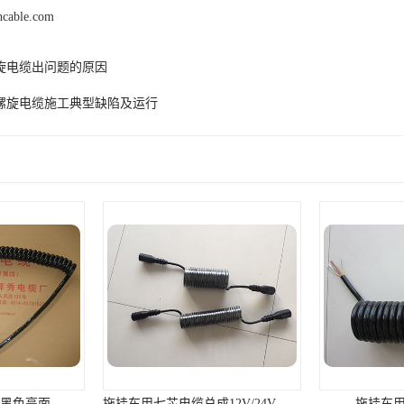
hcable.com
旋电缆出问题的原因
螺旋电缆施工典型缺陷及运行
 黑色亮面
拖挂车用七芯电缆总成12V/24V 尼龙插头
拖挂车