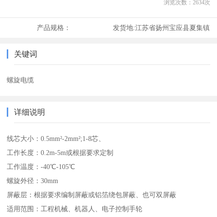
浏览次数：
2634
次
产品规格：
发货地:
江苏省扬州宝应县夏集镇
关键词
螺旋电缆
详细说明
线芯大小：0.5mm²-2mm²;1-8芯、
工作长度：0.2m-5m或根据要求定制
工作温度：-40℃-105℃
螺旋外径：30mm
屏蔽层：根据要求编制屏蔽或铝箔绕包屏蔽、也可双屏蔽
适用范围：工程机械、机器人、电子控制手轮