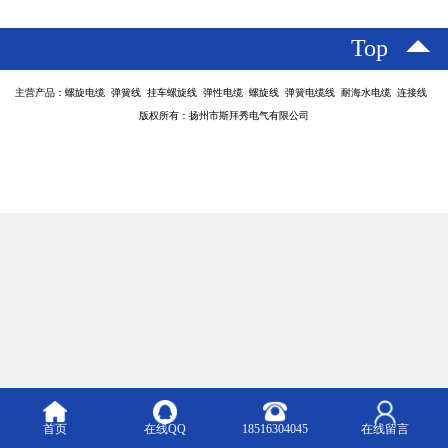
Top
主营产品：螺旋电缆 弹簧线 挂车螺旋线 弹性电缆 螺旋线 弹簧电缆线 耐海水电缆 连接线
版权所有：扬州市斯拜秀电气有限公司
首页
在线QQ
18516304045
在线留言