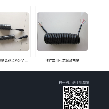
拖挂车用七芯电缆总成12V/24V 尼龙插头
拖挂车用七芯螺旋电缆
扫一扫，进手机商铺