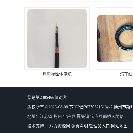
PUR弹性体电缆
汽车线
您是第
2385466
位访客
版权所有 ©2026-08-08
苏ICP备2023032161号-2
扬州市斯
地址：江苏省 扬州 宝应县 夏集镇 宝应县郭桥人民路
技术支持：
八方资源网
免责声明
管理员入口
网站地图