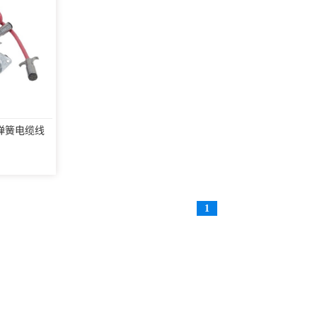
弹簧电缆线
1