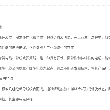
话
高速发展，需求多样化和个性化的趋势愈发明显。在工业生产过程中，各
和性能的电线电缆，正逐渐成为工业领域中的存在。
弹簧电缆、弹线或弹簧线，是一种具有弹性、回弹性和伸缩性的电缆，能
螺旋电缆公司以生产螺旋电缆为起点，通过不断研发和技术，将其产品广
定义与特点
一根或几组绝缘导线绞合而成，通过缠绕热加工得以冷却形成螺旋状态。
磨损。其主要特点包括: