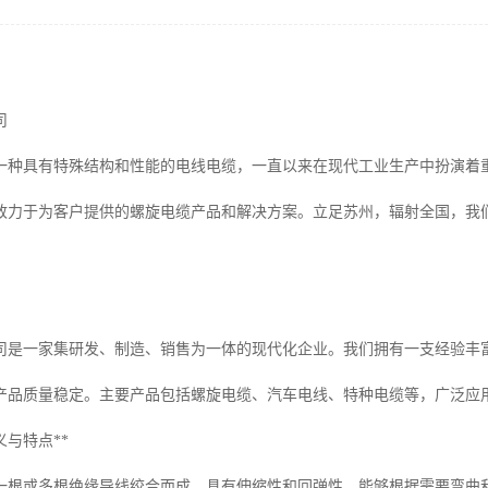
司
一种具有特殊结构和性能的电线电缆，一直以来在现代工业生产中扮演着
致力于为客户提供的螺旋电缆产品和解决方案。立足苏州，辐射全国，我
司是一家集研发、制造、销售为一体的现代化企业。我们拥有一支经验丰富
产品质量稳定。主要产品包括螺旋电缆、汽车电线、特种电缆等，广泛应
义与特点**
一根或多根绝缘导线绞合而成，具有伸缩性和回弹性，能够根据需要弯曲