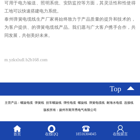
可用于电力输送、照明系统、安防监控等方面，其灵活性和性使得
工地可以快速搭建电力系统。
泰州弹簧电缆线生产厂家将始终致力于产品质量的提升和技术的，
为客户提供、的弹簧电缆线产品。我们愿与广大客户携手合作，共
同发展，共创美好未来。
m.yzkxlxdl.b2b168.com
Top
主营产品：螺旋电缆 弹簧线 挂车螺旋线 弹性电缆 螺旋线 弹簧电缆线 耐海水电缆 连接线
版权所有：扬州市斯拜秀电气有限公司
首页
在线QQ
18516304045
在线留言