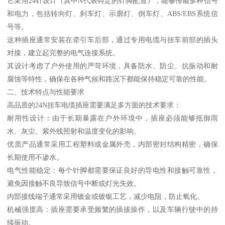
它采用24针设计（其中N代表特定的针脚配置），能够传输多种信号
和电力，包括转向灯、刹车灯、示廓灯、倒车灯、ABS/EBS系统信
号等。
这种插座通常安装在牵引车后部，通过专用电缆与挂车前部的插头
对接，建立起完整的电气连接系统。
其设计考虑了户外使用的严苛环境，具备防水、防尘、抗振动和耐
腐蚀等特性，确保在各种气候和路况下都能保持稳定可靠的性能。
二、技术特点与性能要求
高品质的24N挂车电缆插座需要满足多方面的技术要求：
耐用性设计：由于长期暴露在户外环境中，插座必须能够抵御雨
水、灰尘、紫外线照射和温度变化的影响。
优质产品通常采用工程塑料或金属外壳，内部密封结构精密，确保
长期使用不渗水。
电气性能稳定：每个针脚都需要保证良好的导电性和接触可靠性，
避免因接触不良导致信号中断或灯光失效。
内部接线端子通常采用镀金或镀银工艺，减少电阻，防止氧化。
机械强度高：插座需要承受频繁的插拔操作，以及车辆行驶中的持
续振动。