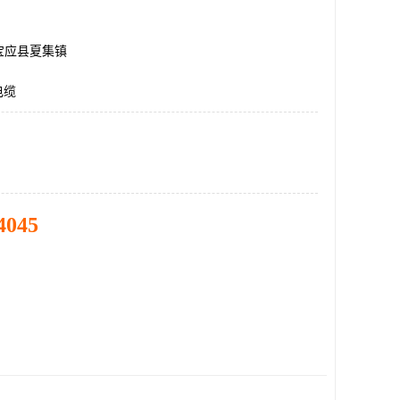
宝应县夏集镇
电缆
4045