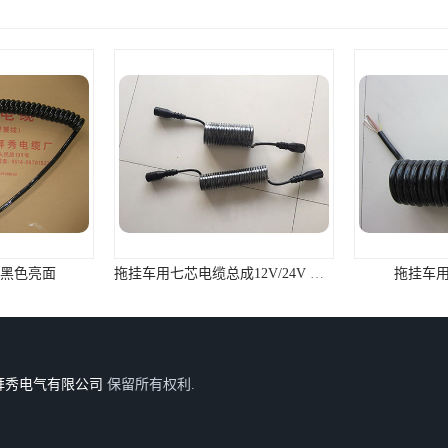
 黑色亮面
拖挂车用七芯电缆总成12V/24V 尼龙插头
拖挂车
拜秀电气有限公司
保留所有权利.