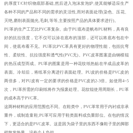
的厚度T/C针织物底部基础,然后进入泡沫发泡炉,使其能够适应生产
各种不同的产品和不同的需求的灵活性,而对表面处理(染色、压花、
灭绝,磨削表面抛光,毛刺,等等,主要按照产品的具体要求进行)。
PU革的生产工艺比PVC革复杂。由于PU底布是帆布PU材料，具有良
好的抗拉强度，它不仅可以涂在底布的顶部，还可以将底布包在中
间，使底布看不见。PU革比PVC革具有更好的物理性能，包括抗弯
性、柔软性、抗拉强度和透气性(PVC无)。PVC皮革图案是由钢模辊
的热压成型而成。PU革的图案是用一种花纹纸热贴在半成品皮革的
表面。冷却后，将纸革分离进行表面处理。PU皮的价格是PVC皮的
两倍多，对PU皮有一定的要求的价格是PVC皮的2-3倍。如使用4~5
次，PU革所需的印刷纸将作为报废处理。花纹辊使用周期长，PU革
的成本高于PVC革。
这两种材料的应用范围也不同。在鞋类中，PVC革常用于内衬或非承
重件，或制造童鞋;PU革可应用于鞋类面料或负重部位。在包的情况
下，更适合的是PVC皮革。这是因为袋子里的东西不像鞋子里的脚那
样散发热量。没有个人负担。