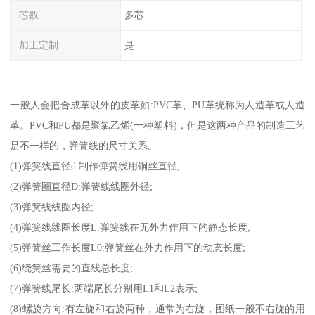
芯数
多芯
加工定制
是
一般人会把合成革以外的皮革如:PVC革、PU革统称为人造革或人造
革。PVC和PU都是聚氯乙烯(一种塑料)，但是这两种产品的制造工艺
是不一样的，弹簧线的尺寸关系。
(1)弹簧线直径d:制作弹簧线用铜丝直径;
(2)弹簧圈直径D:弹簧线线圈外径;
(3)弹簧线线圈内径;
(4)弹簧线线圈长度L:弹簧线在无外力作用下的静态长度;
(5)弹簧丝工作长度L0:弹簧丝在外力作用下的动态长度;
(6)绕簧丝需要的直线总长度;
(7)弹簧线尾长:两端尾长分别用L1和L2表示;
(8)螺旋方向:有左旋和右旋两种，通常为右旋，图纸一般不右旋的用