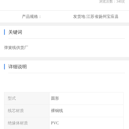
浏览次数：
340
次
产品规格：
发货地:
江苏省扬州宝应县
关键词
弹簧线供货厂
详细说明
型式
圆形
线芯材质
裸铜线
绝缘体材质
PVC