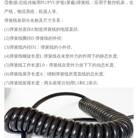
③数据/总线传输用PU/PVC护套(屏蔽)弹簧线：应用于数控机床，生
产线，物流系统，机器人等。
弹簧线各部分名称及尺寸关系：
(1)弹簧丝直径d:制造弹簧线的电缆直径;
(2)弹簧线圈径D:弹簧线的外径;
(3)弹簧线内径D1：弹簧线的小外径;
(4)弹簧线螺旋长度L:弹簧线在未受外力的作用下的静态长度;
(5)弹簧线工作长度L0：弹簧线在受外力坐下下的动态长度;
(6)弹簧线展开长度A：绕制弹簧线所需直线的总长度;
(7)弹簧线留尾长度：两头留尾分别用L1和L2表示;