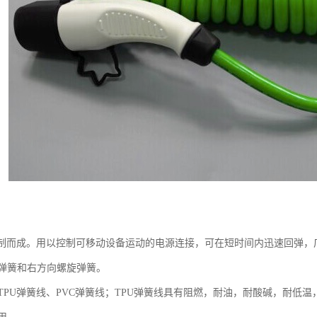
绕制而成。用以控制可移动设备运动的电源连接，可在短时间内迅速回弹
弹簧和右方向螺旋弹簧。
TPU弹簧线、PVC弹簧线；TPU弹簧线具有阻燃，耐油，耐酸碱，耐低