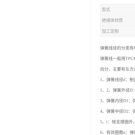
型式
绝缘体材质
加工定制
弹簧线径的分类有
弹簧线一般用TP
向分，主要有左方
1、弹簧线径d：
1、2、弹簧外径D
3、弹簧内径D1：
4、弹簧中径D2
5、t：除支撑圈
6、有效圈数n：