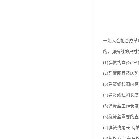
一般人会把合成革以
的，弹簧线的尺寸
(1)弹簧线直径d:
(2)弹簧圈直径D:
(3)弹簧线线圈内径
(4)弹簧线线圈长
(5)弹簧丝工作长
(6)绕簧丝需要的
(7)弹簧线尾长:两
(8)螺旋方向: