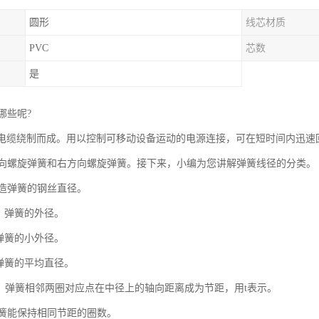
圆形
线芯材质
PVC
芯数
是
哪些呢?
U电缆绕制而成。用以控制可移动设备运动的电源连接，可在短时间内迅
向螺旋弹簧和右方向螺旋弹簧。接下来，小编为您讲解弹簧线径的分类。
制造弹簧的钢丝直径。
：弹簧的外径。
弹簧的小外径。
：弹簧的平均直径。
外，弹簧相邻两圈对应点在中径上的轴向距离成为节距，用t表示。
弹簧能保持相同节距的圈数。