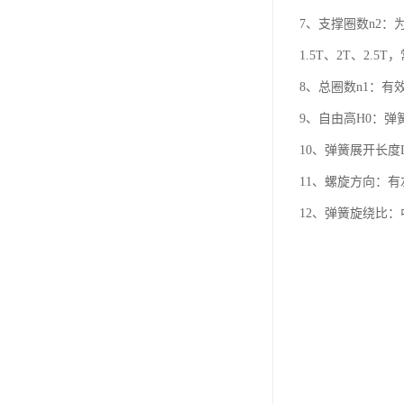
7、支撑圈数n2
1.5T、2T、2.5
8、总圈数n1：有效
9、自由高H0：弹簧在
10、弹簧展开长度L
11、螺旋方向：
12、弹簧旋绕比：