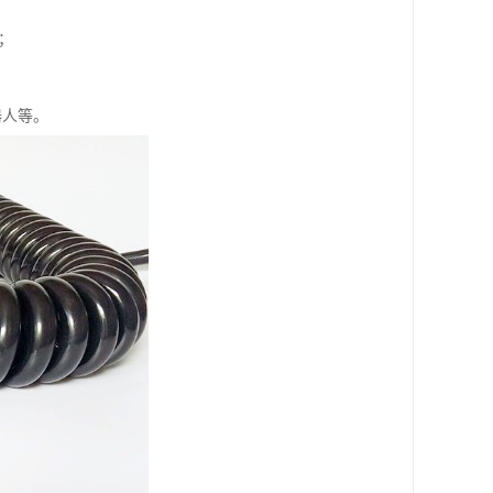
；
器人等。