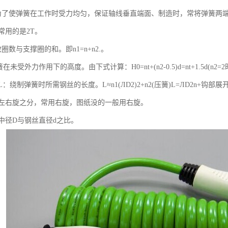
：为了使弹簧在工作时受力均匀，保证轴线垂直端面、制造时，常将弹簧两
T，常用的是2T。
圈数与支撑圈的和。即n1=n+n2.。
未受外力作用下的高度。由下式计算：H0=nt+(n2-0.5)d=nt+1.5d(n2=2
：绕制弹簧时所需钢丝的长度。L≈n1(ЛD2)2+n2(压簧)L=ЛD2n+钩部展
有左右旋之分，常用右旋，图纸没的一般用右旋。
中径D与钢丝直径d之比。