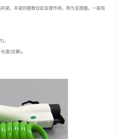
端并紧。并紧的圈数仅起支撑作用，称为支撑圈。一般有
时)。
开长度(拉簧)。