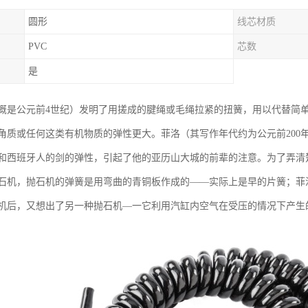
圆形
线芯材质
PVC
芯数
是
概是公元前4世纪）发明了用搓成的腱绳或毛绳拉紧的扭簧，用以代替简
角质或任何这类有机物质的弹性更大。菲洛（其写作年代约为公元前200
和西班牙人的剑的弹性，引起了他的亚历山大城的前辈的注意。为了弄清
石机，抛石机的弹簧是用弯曲的青铜板作成的——实际上是早的片簧；菲
机后，又想出了另一种抛石机—一它利用汽缸内空气在受压的情况下产生