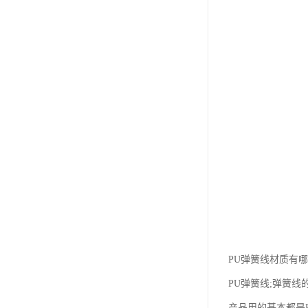
PU弹簧线材质有哪
PU弹簧线;弹簧
产品用的基本都是P