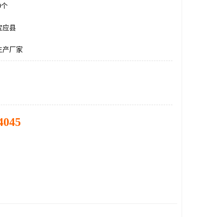
00个
宝应县
生产厂家
4045