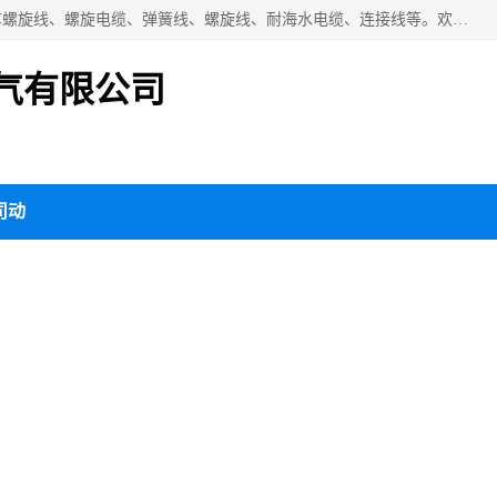
扬州市斯拜秀电缆厂专业生产：弹性电缆、弹簧电缆线、挂车螺旋线、螺旋电缆、弹簧线、螺旋线、耐海水电缆、连接线等。欢迎来电咨询！
气有限公司
动态
产品知识
关于我们
客