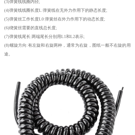
(3)弹簧线线圈内径;
(4)弹簧线线圈长度L:弹簧线在无外力作用下的静态长度;
(5)弹簧丝工作长度L0:弹簧丝在外力作用下的动态长度;
(6)绕簧丝需要的直线总长度;
(7)弹簧线尾长:两端尾长分别用L1和L2表示;
(8)螺旋方向:有左旋和右旋两种，通常为右旋，图纸一般不右旋的用
途。