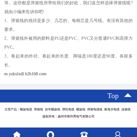
等。这些都是弹簧线所带给我们的好处，我们该怎样选择弹簧线呢?
就由小编来告诉你吧!
1、弹簧线的线径是多少、几芯的、每根芯是几号线。有没有其他的
要求。
2、弹簧线外被用的胶料是PU还是PVC、PVC又分普通PVC和高弹力
PVC。
3、卷起来的外径、卷起来的长度、两端是180度还是90度、各留多
长。
m.yzkxlxdl.b2b168.com
Top
主营产品：螺旋电缆 弹簧线 挂车螺旋线 弹性电缆 螺旋线 弹簧电缆线 耐海水电缆 连接线
版权所有：扬州市斯拜秀电气有限公司