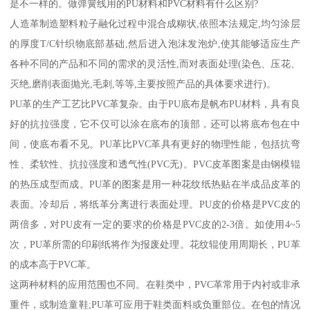
是不一样的。做弹簧线用的PU材料和PVC材料有什么区别?
人造革制造塑料粒子融化过程中混合成糊状,依照本法规定,均匀涂层
的厚度T/C针织物底部基础,然后进入泡沫发泡炉,使其能够适应生产
各种不同的产品和不同的需求的灵活性,而对表面处理(染色、压花、
灭绝,磨削表面抛光,毛刺,等等,主要按照产品的具体要求进行)。
PU革的生产工艺比PVC革复杂。由于PU底布是帆布PU材料，具有良
好的抗拉强度，它不仅可以涂在底布的顶部，还可以将底布包在中
间，使底布看不见。PU革比PVC革具有更好的物理性能，包括抗弯
性、柔软性、抗拉强度和透气性(PVC无)。PVC皮革图案是由钢模辊
的热压成型而成。PU革的图案是用一种花纹纸热贴在半成品皮革的
表面。冷却后，将纸革分离进行表面处理。PU皮的价格是PVC皮的
两倍多，对PU皮有一定的要求的价格是PVC皮的2-3倍。如使用4~5
次，PU革所需的印刷纸将作为报废处理。花纹辊使用周期长，PU革
的成本高于PVC革。
这两种材料的应用范围也不同。在鞋类中，PVC革常用于内衬或非承
重件，或制造童鞋;PU革可应用于鞋类面料或负重部位。在包的情况