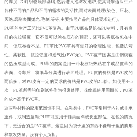
的厚度T/C针织物底部基础,然后进入泡沫发泡炉,使其能够适应生产
各种不同的产品和不同的需求的灵活性,而对表面处理(染色、压花、
灭绝,磨削表面抛光,毛刺,等等,主要按照产品的具体要求进行)。
PU革的生产工艺比PVC革复杂。由于PU底布是帆布PU材料，具有良
好的抗拉强度，它不仅可以涂在底布的顶部，还可以将底布包在中
间，使底布看不见。PU革比PVC革具有更好的物理性能，包括抗弯
性、柔软性、抗拉强度和透气性(PVC无)。PVC皮革图案是由钢模辊
的热压成型而成。PU革的图案是用一种花纹纸热贴在半成品皮革的
表面。冷却后，将纸革分离进行表面处理。PU皮的价格是PVC皮的
两倍多，对PU皮有一定的要求的价格是PVC皮的2-3倍。如使用4~5
次，PU革所需的印刷纸将作为报废处理。花纹辊使用周期长，PU革
的成本高于PVC革。
这两种材料的应用范围也不同。在鞋类中，PVC革常用于内衬或非承
重件，或制造童鞋;PU革可应用于鞋类面料或负重部位。在包的情况
下，更适合的是PVC皮革。这是因为袋子里的东西不像鞋子里的脚那
样散发热量。没有个人负担。