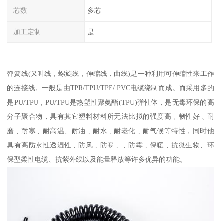
芯数
多芯
加工定制
是
弹簧线(又叫线，螺旋线，伸缩线，曲线)是一种利用可伸缩性来工作
的连接线。一般是由TPR/TPU/TPE/ PVC电缆绕制而成。而采用多的
是PU/TPU，PU/TPU是热塑性聚氨酯(TPU)弹性体，是无毒环保的高
分子聚合物，具有其它塑料材料所无法比拟的强度高﹑韧性好﹑耐
磨﹑耐寒﹑耐高温、耐油﹑耐水﹑耐老化﹑耐气候等特性，同时他
具有高防水性透湿性﹑防风﹑防寒﹑﹑防霉﹑保暖﹑抗微生物、环
保型柔性电缆、抗紫外线以及能量释放等许多优异的功能。