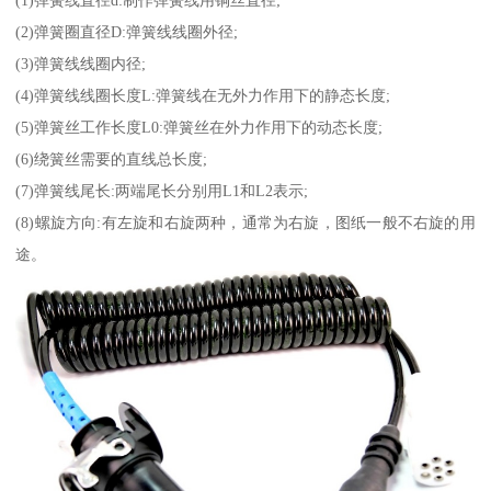
(1)弹簧线直径d:制作弹簧线用铜丝直径;
(2)弹簧圈直径D:弹簧线线圈外径;
(3)弹簧线线圈内径;
(4)弹簧线线圈长度L:弹簧线在无外力作用下的静态长度;
(5)弹簧丝工作长度L0:弹簧丝在外力作用下的动态长度;
(6)绕簧丝需要的直线总长度;
(7)弹簧线尾长:两端尾长分别用L1和L2表示;
(8)螺旋方向:有左旋和右旋两种，通常为右旋，图纸一般不右旋的用
途。