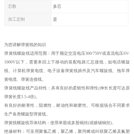
芯数
多芯
加工定制
是
为您讲解弹簧线的知识
弹簧线螺旋线适用范围：用于额定交流电压300/750V或直流电压6V-
1000V以下，需要来回上下移动的装配电路汇总接线，如电话螺旋
线、计算机弹簧电缆、电子设备弹簧线插件及汽车螺旋线、拖车弹
簧电缆、弹簧连接线。
弹簧线螺旋线产品特性：具有良好的柔韧性和弹性(伸长长度可达原
弹簧长度3.5-4倍)。
有良好的耐寒性，阻燃性，耐油性和耐磨性。可根据场合不同要求
生产各类螺旋型弹簧线。
弹簧线螺旋线导体结构：使用单股或多股铜丝(或镀锡铜丝)。
绝缘材料：可采用聚氯乙烯，聚乙烯，聚丙烯或叫联聚乙烯及氟塑