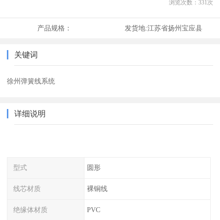
浏览次数：
331
次
产品规格：
发货地:
江苏省扬州宝应县
关键词
徐州弹簧线系统
详细说明
型式
圆形
线芯材质
裸铜线
绝缘体材质
PVC