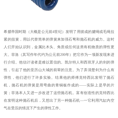
希腊帝国时期（大概是公元前4世纪）发明了用搓成的腱绳或毛绳拉
紧的扭簧，用以代替简单的弹簧来加强石弩和抛石机的威力。这时
人们开始认识到，金属比木头、角质或任何这类有机物质的弹性更
大。菲洛（其写作年代约为公元前200年）把它作为一项新发现来进
行介绍。他估计读者是难以置信的。凯尔特人和西班牙人的剑的弹
性，引起了他的亚历山大城的前辈的注意。为了弄清楚剑为什么有
弹性，他们进行了许多实验。结果他的师傅克特西比发明了抛石
机，抛石机的弹簧是用弯曲的青铜板作成的——实际上是早的片
簧；菲洛本人又进一步改进了这些抛石机。富有创造性的克特西比
在发明这种抛石机后，又想出了另一种抛石机—一它利用汽缸内空
气在受压的情况下产生的弹性工作。