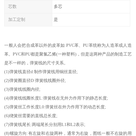
芯数
多芯
加工定制
是
一般人会把合成革以外的皮革如:PVC革、PU革统称为人造革或人造
革。PVC和PU都是聚氯乙烯(一种塑料)，但是这两种产品的制造工艺
是不一样的，弹簧线的尺寸关系。
(1)弹簧线直径d:制作弹簧线用铜丝直径;
(2)弹簧圈直径D:弹簧线线圈外径;
(3)弹簧线线圈内径;
(4)弹簧线线圈长度L:弹簧线在无外力作用下的静态长度;
(5)弹簧丝工作长度L0:弹簧丝在外力作用下的动态长度;
(6)绕簧丝需要的直线总长度;
(7)弹簧线尾长:两端尾长分别用L1和L2表示;
(8)螺旋方向:有左旋和右旋两种，通常为右旋，图纸一般不右旋的用