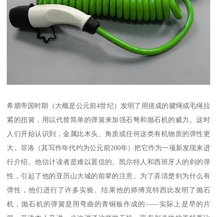
希腊帝国时期（大概是公元前4世纪）发明了用搓成的腱绳或毛绳拉
紧的扭簧，用以代替简单的弹簧来加强石弩和抛石机的威力。这时
人们开始认识到，金属比木头、角质或任何这类有机物质的弹性更
大。菲洛（其写作年代约为公元前200年）把它作为一项新发现来进
行介绍。他估计读者是难以置信的。凯尔特人和西班牙人的剑的弹
性，引起了他的亚历山大城的前辈的注意。为了弄清楚剑为什么有
弹性，他们进行了许多实验。结果他的师傅克特西比发明了抛石
机，抛石机的弹簧是用弯曲的青铜板作成的——实际上是早的片