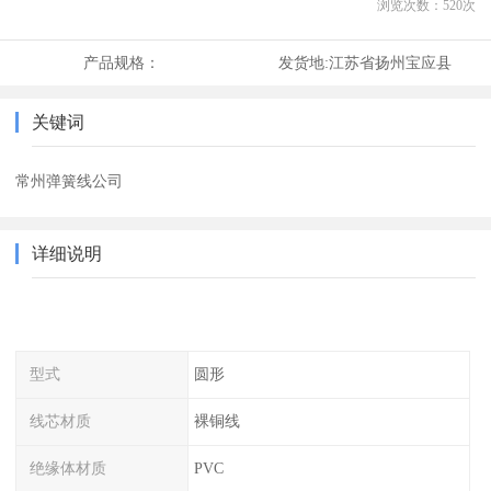
浏览次数：
520
次
产品规格：
发货地:
江苏省扬州宝应县
关键词
常州弹簧线公司
详细说明
型式
圆形
线芯材质
裸铜线
绝缘体材质
PVC