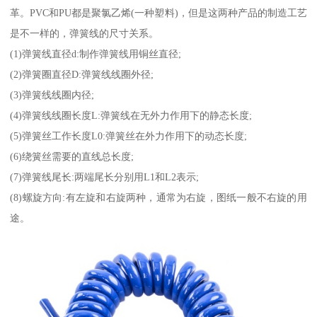
革。PVC和PU都是聚氯乙烯(一种塑料)，但是这两种产品的制造工艺
是不一样的，弹簧线的尺寸关系。
(1)弹簧线直径d:制作弹簧线用铜丝直径;
(2)弹簧圈直径D:弹簧线线圈外径;
(3)弹簧线线圈内径;
(4)弹簧线线圈长度L:弹簧线在无外力作用下的静态长度;
(5)弹簧丝工作长度L0:弹簧丝在外力作用下的动态长度;
(6)绕簧丝需要的直线总长度;
(7)弹簧线尾长:两端尾长分别用L1和L2表示;
(8)螺旋方向:有左旋和右旋两种，通常为右旋，图纸一般不右旋的用
途。