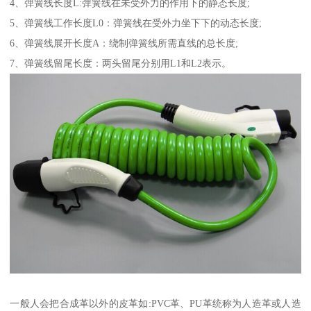
4、弹簧线长度L:弹簧线在未受外力的作用下的静态长度;
5、弹簧线工作长度L0：弹簧线在受外力坐下下的动态长度;
6、弹簧线展开长度A：绕制弹簧线所需直线的总长度;
7、弹簧线留尾长度：两头留尾分别用L1和L2表示。
一般人会把合成革以外的皮革如:PVC革、PU革统称为人造革或人造