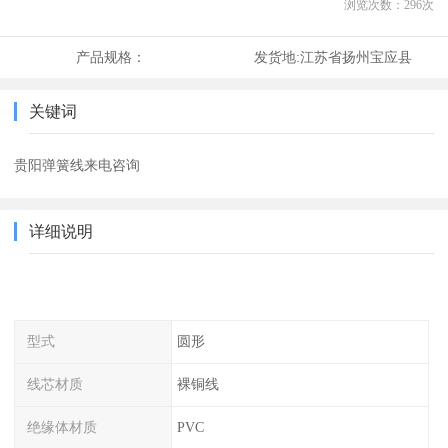
浏览次数：
296
次
产品规格：
发货地:
江苏省扬州宝应县
关键词
贵阳弹簧线来电咨询
详细说明
型式
圆形
线芯材质
裸铜线
绝缘体材质
PVC