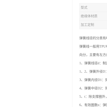
型式
绝缘体材质
加工定制
弹簧线径的分类有
弹簧线一般用TP
向分，主要有左方
1、弹簧线径d：
1、2、弹簧外径D
3、弹簧内径D1：
4、弹簧中径D2
5、t：除支撑圈
6、有效圈数n：