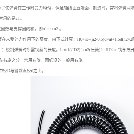
：为了使弹簧在工作时受力均匀，保证轴线垂直端面、制造时，常将弹簧两
T，常用的是2T。
圈数与支撑圈的和。即n1=n+n2.。
未受外力作用下的高度。由下式计算：H0=nt+(n2-0.5)d=nt+1.5d(n2=2
：绕制弹簧时所需钢丝的长度。L≈n1(ЛD2)2+n2(压簧)L=ЛD2n+钩部展
有左右旋之分，常用右旋，图纸没的一般用右旋。
中径D与钢丝直径d之比。