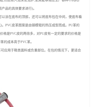
基础,然后进入泡沫发泡炉,使其能够适应生产各种不同的产
照产品的具体要求进行)。
仅可以涂在底布的顶部，还可以将底布包在中间，使底布看
)。PVC皮革图案是由钢模辊的热压成型而成。PU革的
价格是PVC皮的两倍多，对PU皮有一定的要求的价格是
U革的成本高于PVC革。
U革可应用于鞋类面料或负重部位。在包的情况下，更适合