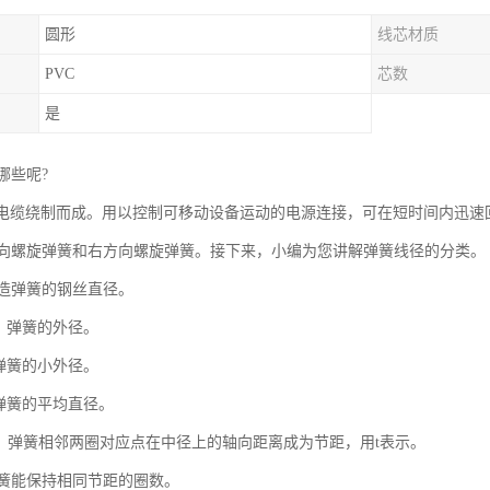
圆形
线芯材质
PVC
芯数
是
哪些呢?
U电缆绕制而成。用以控制可移动设备运动的电源连接，可在短时间内迅
向螺旋弹簧和右方向螺旋弹簧。接下来，小编为您讲解弹簧线径的分类。
制造弹簧的钢丝直径。
：弹簧的外径。
弹簧的小外径。
：弹簧的平均直径。
外，弹簧相邻两圈对应点在中径上的轴向距离成为节距，用t表示。
弹簧能保持相同节距的圈数。