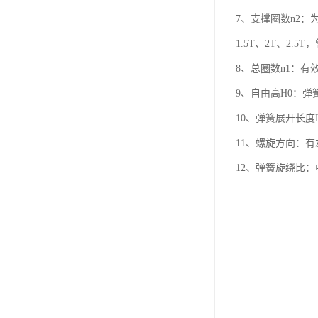
7、支撑圈数n2
1.5T、2T、2.5
8、总圈数n1：有效
9、自由高H0：弹簧在
10、弹簧展开长度L
11、螺旋方向：
12、弹簧旋绕比：