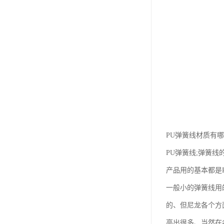
PU弹簧线材质有哪
PU弹簧线;弹簧
产品用的基本都是P
一般小的弹簧线用
的、但尼龙各个方
高出很多、当然在