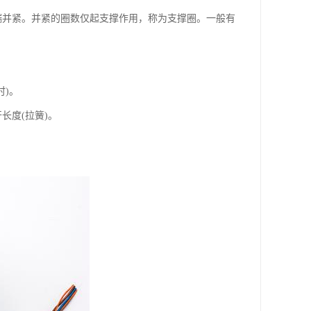
端并紧。并紧的圈数仅起支撑作用，称为支撑圈。一般有
时)。
开长度(拉簧)。