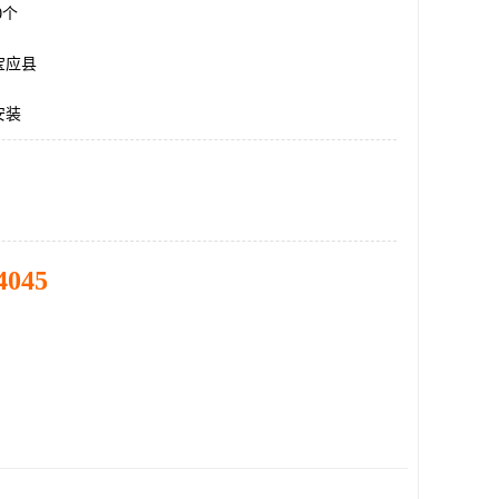
00个
宝应县
安装
4045