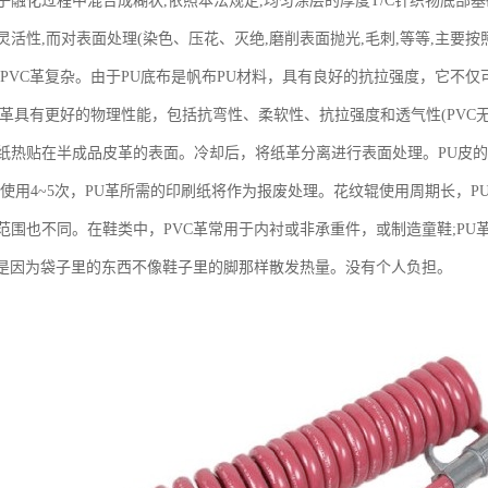
子融化过程中混合成糊状,依照本法规定,均匀涂层的厚度T/C针织物底部
活性,而对表面处理(染色、压花、灭绝,磨削表面抛光,毛刺,等等,主要按
比PVC革复杂。由于PU底布是帆布PU材料，具有良好的抗拉强度，它不
C革具有更好的物理性能，包括抗弯性、柔软性、抗拉强度和透气性(PVC无
纸热贴在半成品皮革的表面。冷却后，将纸革分离进行表面处理。PU皮的
。如使用4~5次，PU革所需的印刷纸将作为报废处理。花纹辊使用周期长，P
范围也不同。在鞋类中，PVC革常用于内衬或非承重件，或制造童鞋;P
这是因为袋子里的东西不像鞋子里的脚那样散发热量。没有个人负担。