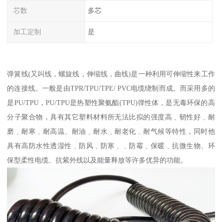
芯数
多芯
加工定制
是
弹簧线(又叫线，螺旋线，伸缩线，曲线)是一种利用可伸缩性来工作
的连接线。一般是由TPR/TPU/TPE/ PVC电缆绕制而成。而采用多的
是PU/TPU，PU/TPU是热塑性聚氨酯(TPU)弹性体，是无毒环保的高
分子聚合物，具有其它塑料材料所无法比拟的强度高﹑韧性好﹑耐
磨﹑耐寒﹑耐高温、耐油﹑耐水﹑耐老化﹑耐气候等特性，同时他
具有高防水性透湿性﹑防风﹑防寒﹑﹑防霉﹑保暖﹑抗微生物、环
保型柔性电缆、抗紫外线以及能量释放等许多优异的功能。