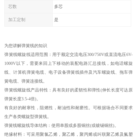
芯数
多芯
加工定制
是
为您讲解弹簧线的知识
弹簧线螺旋线适用范围：用于额定交流电压300/750V或直流电压6V-
1000V以下，需要来回上下移动的装配电路汇总接线，如电话螺旋
线、计算机弹簧电缆、电子设备弹簧线插件及汽车螺旋线、拖车弹
簧电缆、弹簧连接线。
弹簧线螺旋线产品特性：具有良好的柔韧性和弹性(伸长长度可达原
弹簧长度3.5-4倍)。
有良好的耐寒性，阻燃性，耐油性和耐磨性。可根据场合不同要求
生产各类螺旋型弹簧线。
弹簧线螺旋线导体结构：使用单股或多股铜丝(或镀锡铜丝)。
绝缘材料：可采用聚氯乙烯，聚乙烯，聚丙烯或叫联聚乙烯及氟塑