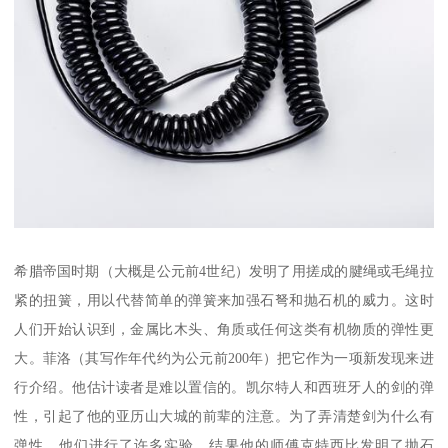
希腊帝国时期（大概是公元前4世纪）发明了用搓成的腱绳或毛绳拉
紧的扭簧，用以代替简单的弹簧来加强石弩和抛石机的威力。这时
人们开始认识到，金属比木头、角质或任何这类有机物质的弹性更
大。菲洛（其写作年代约为公元前200年）把它作为一项新发现来进
行介绍。他估计读者是难以置信的。凯尔特人和西班牙人的剑的弹
性，引起了他的亚历山大城的前辈的注意。为了弄清楚剑为什么有
弹性，他们进行了许多实验。结果他的师傅克特西比发明了抛石