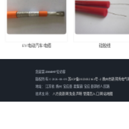
EV电动汽车电缆
硅胶线
您是第
2386997
位访客
版权所有 ©2026-08-09
苏ICP备2023032161号-2
扬州市斯拜秀电气有
地址：江苏省 扬州 宝应县 夏集镇 宝应县郭桥人民路
技术支持：
八方资源网
免责声明
管理员入口
网站地图
PUR螺旋电缆 黑色亮面
拖挂车