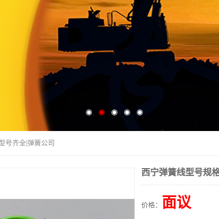
|型号齐全|弹簧公司
西宁弹簧线型号规格
面议
价格：