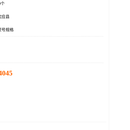
00个
宝应县
型号规格
4045