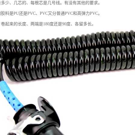
是多少、几芯的、每根芯是几号线。有没有其他的要求。
胶料是PU还是PVC、PVC又分普通PVC和高弹力PVC。
卷起来的长度、两端是180度还是90度、各留多长。