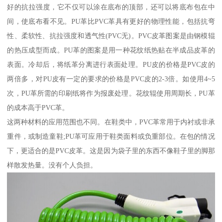
好的抗拉强度，它不仅可以涂在底布的顶部，还可以将底布包在中
间，使底布看不见。PU革比PVC革具有更好的物理性能，包括抗弯
性、柔软性、抗拉强度和透气性(PVC无)。PVC皮革图案是由钢模辊
的热压成型而成。PU革的图案是用一种花纹纸热贴在半成品皮革的
表面。冷却后，将纸革分离进行表面处理。PU皮的价格是PVC皮的
两倍多，对PU皮有一定的要求的价格是PVC皮的2-3倍。如使用4~5
次，PU革所需的印刷纸将作为报废处理。花纹辊使用周期长，PU革
的成本高于PVC革。
这两种材料的应用范围也不同。在鞋类中，PVC革常用于内衬或非承
重件，或制造童鞋;PU革可应用于鞋类面料或负重部位。在包的情况
下，更适合的是PVC皮革。这是因为袋子里的东西不像鞋子里的脚那
样散发热量。没有个人负担。