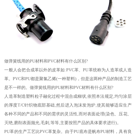
做弹簧线用的PU材料和PVC材料有什么区别?
一般人会把合成革以外的皮革如:PVC革、PU革统称为人造革或人造
革。PVC和PU都是聚氯乙烯(一种塑料)，但是这两种产品的制造工艺
是不一样的。做弹簧线用的PU材料和PVC材料有什么区别?
人造革制造塑料粒子融化过程中混合成糊状,依照本法规定,均匀涂层
的厚度T/C针织物底部基础,然后进入泡沫发泡炉,使其能够适应生产
各种不同的产品和不同的需求的灵活性,而对表面处理(染色、压花、
灭绝,磨削表面抛光,毛刺,等等,主要按照产品的具体要求进行)。
PU革的生产工艺比PVC革复杂。由于PU底布是帆布PU材料，具有良