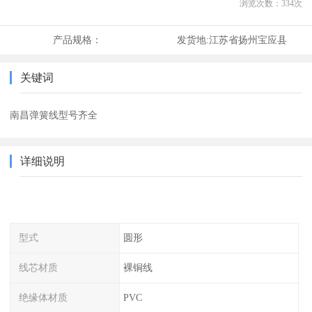
浏览次数：
334
次
产品规格：
发货地:
江苏省扬州宝应县
关键词
南昌弹簧线型号齐全
详细说明
型式
圆形
线芯材质
裸铜线
绝缘体材质
PVC