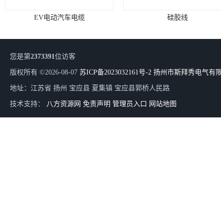
EV电动汽车电缆
硅胶线
您是第
2373391
位访客
版权所有 ©2026-08-07
苏ICP备2023032161号-2
扬州市斯拜秀电气有
地址：江苏省 扬州 宝应县 夏集镇 宝应县郭桥人民路
技术支持：
八方资源网
免责声明
管理员入口
网站地图
PUR螺旋电缆 黑色亮面
拖挂车