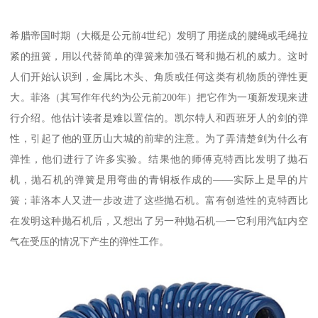
希腊帝国时期（大概是公元前4世纪）发明了用搓成的腱绳或毛绳拉
紧的扭簧，用以代替简单的弹簧来加强石弩和抛石机的威力。这时
人们开始认识到，金属比木头、角质或任何这类有机物质的弹性更
大。菲洛（其写作年代约为公元前200年）把它作为一项新发现来进
行介绍。他估计读者是难以置信的。凯尔特人和西班牙人的剑的弹
性，引起了他的亚历山大城的前辈的注意。为了弄清楚剑为什么有
弹性，他们进行了许多实验。结果他的师傅克特西比发明了抛石
机，抛石机的弹簧是用弯曲的青铜板作成的——实际上是早的片
簧；菲洛本人又进一步改进了这些抛石机。富有创造性的克特西比
在发明这种抛石机后，又想出了另一种抛石机—一它利用汽缸内空
气在受压的情况下产生的弹性工作。