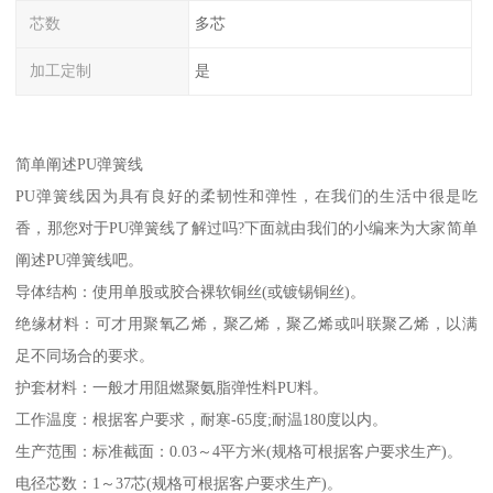
芯数
多芯
加工定制
是
简单阐述PU弹簧线
PU弹簧线因为具有良好的柔韧性和弹性，在我们的生活中很是吃
香，那您对于PU弹簧线了解过吗?下面就由我们的小编来为大家简单
阐述PU弹簧线吧。
导体结构：使用单股或胶合裸软铜丝(或镀锡铜丝)。
绝缘材料：可才用聚氧乙烯，聚乙烯，聚乙烯或叫联聚乙烯，以满
足不同场合的要求。
护套材料：一般才用阻燃聚氨脂弹性料PU料。
工作温度：根据客户要求，耐寒-65度;耐温180度以内。
生产范围：标准截面：0.03～4平方米(规格可根据客户要求生产)。
电径芯数：1～37芯(规格可根据客户要求生产)。