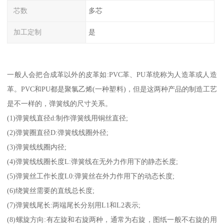
芯数
多芯
加工定制
是
一般人会把合成革以外的皮革如:PVC革、PU革统称为人造革或人造
革。PVC和PU都是聚氯乙烯(一种塑料)，但是这两种产品的制造工艺
是不一样的，弹簧线的尺寸关系。
(1)弹簧线直径d:制作弹簧线用铜丝直径;
(2)弹簧圈直径D:弹簧线线圈外径;
(3)弹簧线线圈内径;
(4)弹簧线线圈长度L:弹簧线在无外力作用下的静态长度;
(5)弹簧丝工作长度L0:弹簧丝在外力作用下的动态长度;
(6)绕簧丝需要的直线总长度;
(7)弹簧线尾长:两端尾长分别用L1和L2表示;
(8)螺旋方向:有左旋和右旋两种，通常为右旋，图纸一般不右旋的用