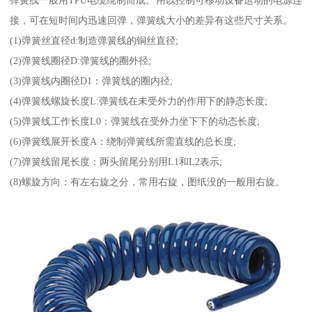
弹簧线一般用TPU电缆绕制而成。用以控制可移动设备运动的电源连
接，可在短时间内迅速回弹，弹簧线大小的差异有这些尺寸关系。
(1)弹簧丝直径d:制造弹簧线的铜丝直径;
(2)弹簧线圈径D:弹簧线的圈外径;
(3)弹簧线内圈径D1：弹簧线的圈内径;
(4)弹簧线螺旋长度L:弹簧线在未受外力的作用下的静态长度;
(5)弹簧线工作长度L0：弹簧线在受外力坐下下的动态长度;
(6)弹簧线展开长度A：绕制弹簧线所需直线的总长度;
(7)弹簧线留尾长度：两头留尾分别用L1和L2表示;
(8)螺旋方向：有左右旋之分，常用右旋，图纸没的一般用右旋。