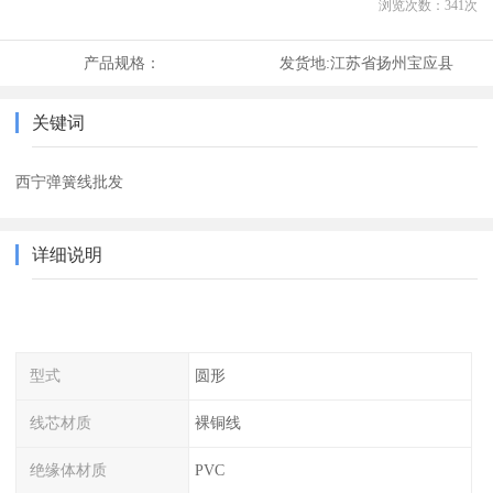
浏览次数：
341
次
产品规格：
发货地:
江苏省扬州宝应县
关键词
西宁弹簧线批发
详细说明
型式
圆形
线芯材质
裸铜线
绝缘体材质
PVC