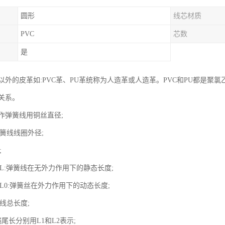
圆形
线芯材质
PVC
芯数
是
外的皮革如:PVC革、PU革统称为人造革或人造革。PVC和PU都是聚
关系。
制作弹簧线用铜丝直径;
弹簧线线圈外径;
;
度L:弹簧线在无外力作用下的静态长度;
度L0:弹簧丝在外力作用下的动态长度;
直线总长度;
端尾长分别用L1和L2表示;