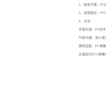
2、成本方面：PU成
3、适用部位：PV
4、方法：
手感方面：PU的手
气味方面：用火来烧
弹性回复：PU弹
正是因为PVC弹