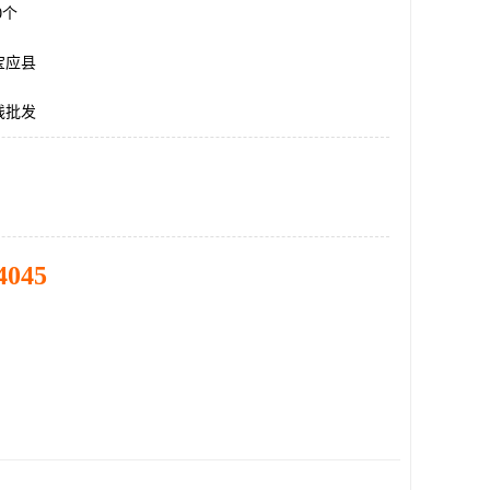
00个
宝应县
线批发
4045