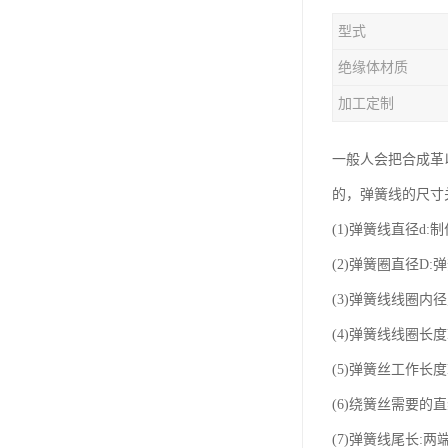
型式
绝缘体材质
加工定制
一般人会把合成革以
的，弹簧线的尺寸
(1)弹簧线直径d:
(2)弹簧圈直径D:
(3)弹簧线线圈内径
(4)弹簧线线圈长
(5)弹簧丝工作长
(6)绕簧丝需要的
(7)弹簧线尾长:两