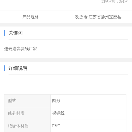
浏览次数：
391
次
产品规格：
发货地:
江苏省扬州宝应县
关键词
连云港弹簧线厂家
详细说明
型式
圆形
线芯材质
裸铜线
绝缘体材质
PVC