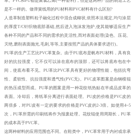
革。PVC和PU都是聚氯乙烯(一种塑料)，但是这两种产品的制造工艺
是不一样的。做弹簧线用的PU材料和PVC材料有什么区别?
人造革制造塑料粒子融化过程中混合成糊状,依照本法规定,均匀涂层
的厚度T/C针织物底部基础,然后进入泡沫发泡炉,使其能够适应生产
各种不同的产品和不同的需求的灵活性,而对表面处理(染色、压花、
灭绝,磨削表面抛光,毛刺,等等,主要按照产品的具体要求进行)。
PU革的生产工艺比PVC革复杂。由于PU底布是帆布PU材料，具有良
好的抗拉强度，它不仅可以涂在底布的顶部，还可以将底布包在中
间，使底布看不见。PU革比PVC革具有更好的物理性能，包括抗弯
性、柔软性、抗拉强度和透气性(PVC无)。PVC皮革图案是由钢模辊
的热压成型而成。PU革的图案是用一种花纹纸热贴在半成品皮革的
表面。冷却后，将纸革分离进行表面处理。PU皮的价格是PVC皮的
两倍多，对PU皮有一定的要求的价格是PVC皮的2-3倍。如使用4~5
次，PU革所需的印刷纸将作为报废处理。花纹辊使用周期长，PU革
的成本高于PVC革。
这两种材料的应用范围也不同。在鞋类中，PVC革常用于内衬或非承