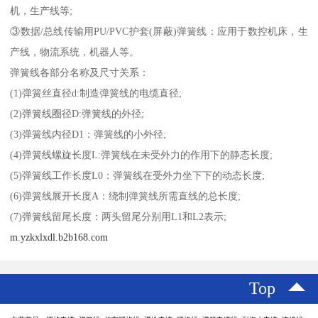
机，生产线等;
③数据/总线传输用PU/PVC护套(屏蔽)弹簧线：应用于数控机床，生
产线，物流系统，机器人等。
弹簧线各部分名称及尺寸关系：
(1)弹簧丝直径d:制造弹簧线的电缆直径;
(2)弹簧线圈径D:弹簧线的外径;
(3)弹簧线内径D1：弹簧线的小外径;
(4)弹簧线螺旋长度L:弹簧线在未受外力的作用下的静态长度;
(5)弹簧线工作长度L0：弹簧线在受外力坐下下的动态长度;
(6)弹簧线展开长度A：绕制弹簧线所需直线的总长度;
(7)弹簧线留尾长度：两头留尾分别用L1和L2表示;
m.yzkxlxdl.b2b168.com
Top