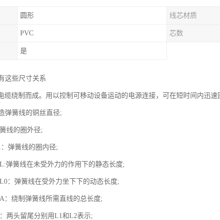
圆形
线芯材质
PVC
芯数
是
有这些尺寸关系
U电缆绕制而成。用以控制可移动设备运动的电源连接，可在短时间内迅速
制造弹簧线的铜丝直径;
弹簧线的圈外径;
D1：弹簧线的圈内径;
度L:弹簧线在未受外力的作用下的静态长度;
度L0：弹簧线在受外力坐下下的动态长度;
度A：绕制弹簧线所需直线的总长度;
度：两头留尾分别用L1和L2表示;