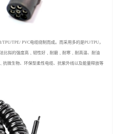
/TPE/ PVC电缆绕制而成。而采用多的是PU/TPU，
所无法比拟的强度高﹑韧性好﹑耐磨﹑耐寒﹑耐高温、耐油
﹑抗微生物、环保型柔性电缆、抗紫外线以及能量释放等