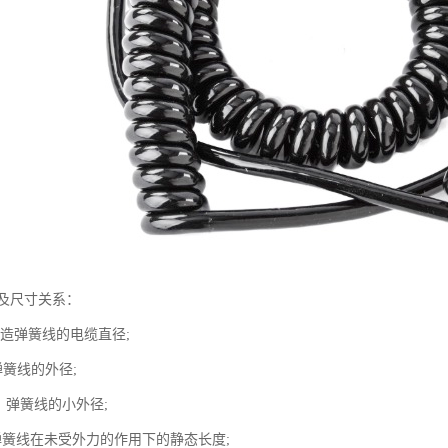
及尺寸关系：
制造弹簧线的电缆直径;
弹簧线的外径;
：弹簧线的小外径;
弹簧线在未受外力的作用下的静态长度;