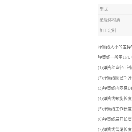
型式
绝缘体材质
加工定制
弹簧线大小的差异
弹簧线一般用TP
(1)弹簧丝直径d:
(2)弹簧线圈径D:
(3)弹簧线内圈径
(4)弹簧线螺旋长
(5)弹簧线工作长
(6)弹簧线展开长
(7)弹簧线留尾长