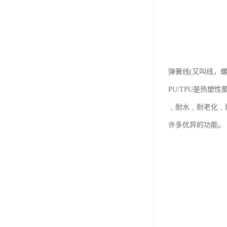
弹簧线(又叫线，螺
PU/TPU是热
﹑耐水﹑耐老化﹑
许多优异的功能。