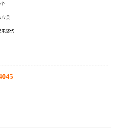
00个
宝应县
来电咨询
4045