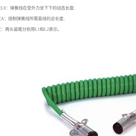
度L0：弹簧线在受外力坐下下的动态长度;
度A：绕制弹簧线所需直线的总长度;
：两头留尾分别用L1和L2表示。