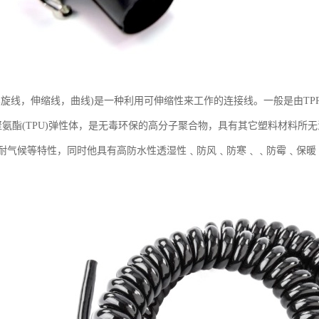
旋线，伸缩线，曲线)是一种利用可伸缩性来工作的连接线。一般是由TPR/TPU
塑性聚氨酯(TPU)弹性体，是无毒环保的高分子聚合物，具有其它塑料材料
耐气候等特性，同时他具有高防水性透湿性﹑防风﹑防寒﹑﹑防霉﹑保暖