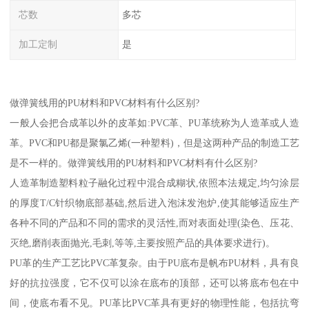
芯数
多芯
加工定制
是
做弹簧线用的PU材料和PVC材料有什么区别?
一般人会把合成革以外的皮革如:PVC革、PU革统称为人造革或人造
革。PVC和PU都是聚氯乙烯(一种塑料)，但是这两种产品的制造工艺
是不一样的。做弹簧线用的PU材料和PVC材料有什么区别?
人造革制造塑料粒子融化过程中混合成糊状,依照本法规定,均匀涂层
的厚度T/C针织物底部基础,然后进入泡沫发泡炉,使其能够适应生产
各种不同的产品和不同的需求的灵活性,而对表面处理(染色、压花、
灭绝,磨削表面抛光,毛刺,等等,主要按照产品的具体要求进行)。
PU革的生产工艺比PVC革复杂。由于PU底布是帆布PU材料，具有良
好的抗拉强度，它不仅可以涂在底布的顶部，还可以将底布包在中
间，使底布看不见。PU革比PVC革具有更好的物理性能，包括抗弯