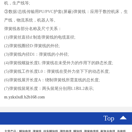
机，生产线等;
③数据/总线传输用PU/PVC护套(屏蔽)弹簧线：应用于数控机床，生
产线，物流系统，机器人等。
弹簧线各部分名称及尺寸关系：
(1)弹簧丝直径d:制造弹簧线的电缆直径;
(2)弹簧线圈径D:弹簧线的外径;
(3)弹簧线内径D1：弹簧线的小外径;
(4)弹簧线螺旋长度L:弹簧线在未受外力的作用下的静态长度;
(5)弹簧线工作长度L0：弹簧线在受外力坐下下的动态长度;
(6)弹簧线展开长度A：绕制弹簧线所需直线的总长度;
(7)弹簧线留尾长度：两头留尾分别用L1和L2表示;
m.yzkxlxdl.b2b168.com
Top
主营产品：螺旋电缆 弹簧线 挂车螺旋线 弹性电缆 螺旋线 弹簧电缆线 耐海水电缆 连接线