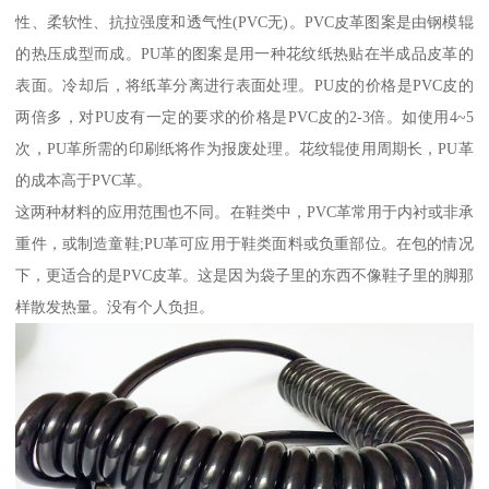
性、柔软性、抗拉强度和透气性(PVC无)。PVC皮革图案是由钢模辊
的热压成型而成。PU革的图案是用一种花纹纸热贴在半成品皮革的
表面。冷却后，将纸革分离进行表面处理。PU皮的价格是PVC皮的
两倍多，对PU皮有一定的要求的价格是PVC皮的2-3倍。如使用4~5
次，PU革所需的印刷纸将作为报废处理。花纹辊使用周期长，PU革
的成本高于PVC革。
这两种材料的应用范围也不同。在鞋类中，PVC革常用于内衬或非承
重件，或制造童鞋;PU革可应用于鞋类面料或负重部位。在包的情况
下，更适合的是PVC皮革。这是因为袋子里的东西不像鞋子里的脚那
样散发热量。没有个人负担。