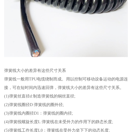
弹簧线大小的差异有这些尺寸关系
弹簧线一般用TPU电缆绕制而成。用以控制可移动设备运动的电源连
接，可在短时间内迅速回弹，弹簧线大小的差异有这些尺寸关系。
(1)弹簧丝直径d:制造弹簧线的铜丝直径;
(2)弹簧线圈径D:弹簧线的圈外径;
(3)弹簧线内圈径D1：弹簧线的圈内径;
(4)弹簧线螺旋长度L:弹簧线在未受外力的作用下的静态长度;
(5)弹簧线工作长度L0：弹簧线在受外力坐下下的动态长度;