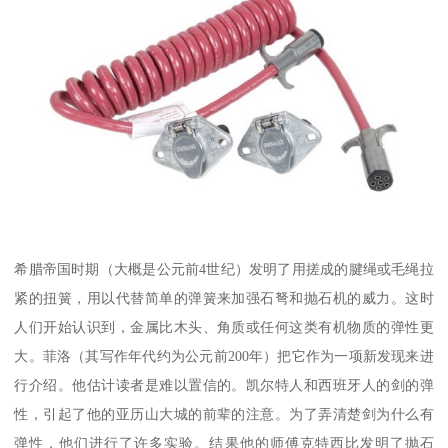
希腊帝国时期（大概是公元前4世纪）发明了用搓成的腱绳或毛绳拉
紧的扭簧，用以代替简单的弹簧来加强石弩和抛石机的威力。这时
人们开始认识到，金属比木头、角质或任何这类有机物质的弹性更
大。菲洛（其写作年代约为公元前200年）把它作为一项新发现来进
行介绍。他估计读者是难以置信的。凯尔特人和西班牙人的剑的弹
性，引起了他的亚历山大城的前辈的注意。为了弄清楚剑为什么有
弹性，他们进行了许多实验。结果他的师傅克特西比发明了抛石