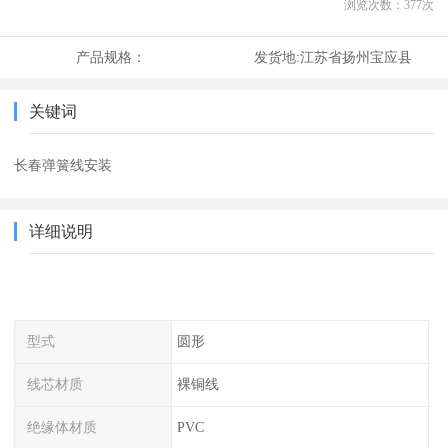
浏览次数：
377
次
产品规格：
发货地:
江苏省扬州宝应县
关键词
长春弹簧线安装
详细说明
型式
圆形
线芯材质
裸铜线
绝缘体材质
PVC