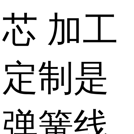
芯
加工
定制
是
弹簧线