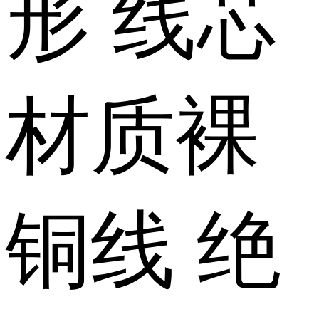
形
线芯
材质
裸
铜线
绝