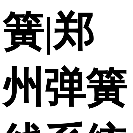
簧|郑
州弹簧