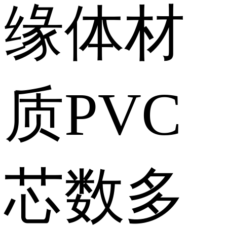
缘体材
质
PVC
芯数
多