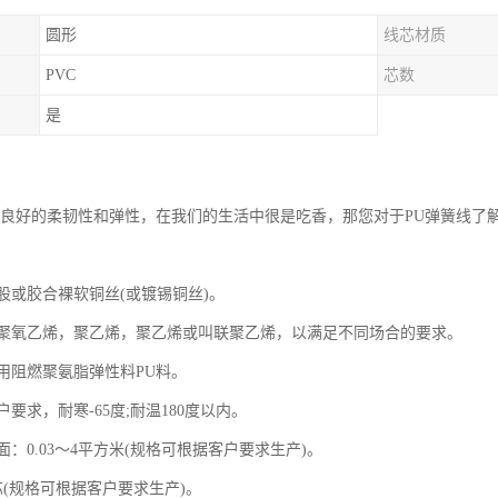
圆形
线芯材质
PVC
芯数
是
有良好的柔韧性和弹性，在我们的生活中很是吃香，那您对于PU弹簧线了
股或胶合裸软铜丝(或镀锡铜丝)。
聚氧乙烯，聚乙烯，聚乙烯或叫联聚乙烯，以满足不同场合的要求。
用阻燃聚氨脂弹性料PU料。
要求，耐寒-65度;耐温180度以内。
：0.03～4平方米(规格可根据客户要求生产)。
芯(规格可根据客户要求生产)。