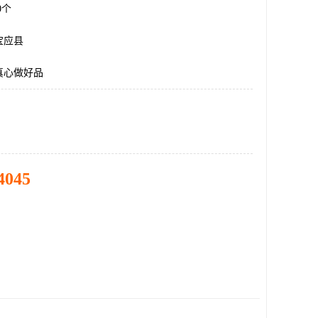
00个
宝应县
真心做好品
4045