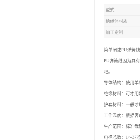
型式
绝缘体材质
加工定制
简单阐述PU弹簧线
PU弹簧线因为具
吧。
导体结构：使用单
绝缘材料：可才用
护套材料：一般才
工作温度：根据客户
生产范围：标准截面
电径芯数：1～37