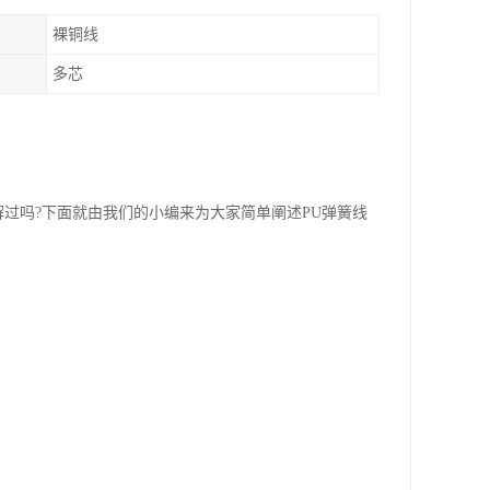
裸铜线
多芯
解过吗?下面就由我们的小编来为大家简单阐述PU弹簧线