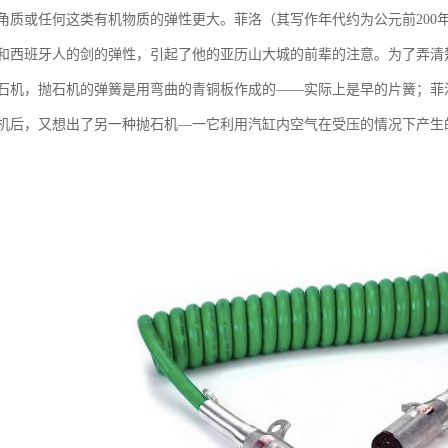
角质或任何这类有机物质的弹性更大。菲洛（其写作年代约为公元前200
和西班牙人的剑的弹性，引起了他的亚历山大城的前辈的注意。为了弄清
石机，抛石机的弹簧是用弯曲的青铜板作成的——实际上是早的片簧；菲
机后，又想出了另一种抛石机—一它利用汽缸内空气在受压的情况下产生