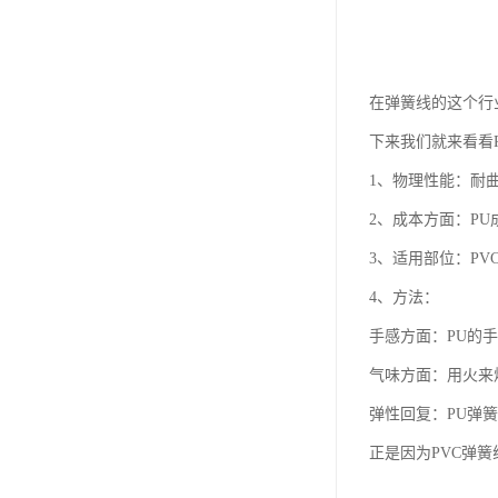
在弹簧线的这个行
下来我们就来看看
1、物理性能：耐曲
2、成本方面：PU成
3、适用部位：PV
4、方法：
手感方面：PU的手
气味方面：用火来烧
弹性回复：PU弹
正是因为PVC弹