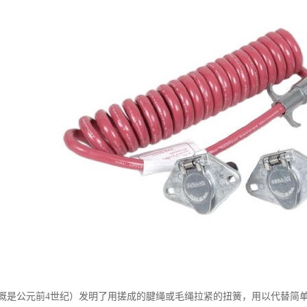
概是公元前4世纪）发明了用搓成的腱绳或毛绳拉紧的扭簧，用以代替简