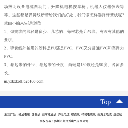
动照明设备电缆自动门，升降机电梯按摩椅，机器人仪器仪表等
等。这些都是弹簧线所带给我们的好处，我们该怎样选择弹簧线呢?
就由小编来告诉你吧!
1、弹簧线的线径是多少、几芯的、每根芯是几号线。有没有其他的
要求。
2、弹簧线外被用的胶料是PU还是PVC、PVC又分普通PVC和高弹力
PVC。
3、卷起来的外径、卷起来的长度、两端是180度还是90度、各留多
长。
m.yzkxlxdl.b2b168.com
Top
主营产品：螺旋电缆 弹簧线 挂车螺旋线 弹性电缆 螺旋线 弹簧电缆线 耐海水电缆 连接线
版权所有：扬州市斯拜秀电气有限公司