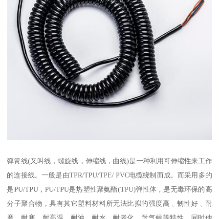
弹簧线(又叫线，螺旋线，伸缩线，曲线)是一种利用可伸缩性来工作
的连接线。一般是由TPR/TPU/TPE/ PVC电缆绕制而成。而采用多的
是PU/TPU，PU/TPU是热塑性聚氨酯(TPU)弹性体，是无毒环保的高
分子聚合物，具有其它塑料材料所无法比拟的强度高﹑韧性好﹑耐
磨﹑耐寒﹑耐高温、耐油﹑耐水﹑耐老化﹑耐气候等特性，同时他