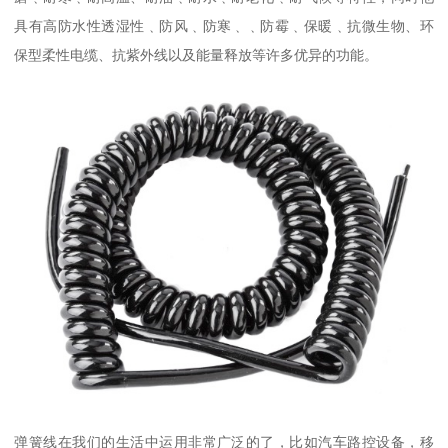
具有高防水性透湿性﹑防风﹑防寒﹑﹑防霉﹑保暖﹑抗微生物、环
保型柔性电缆、抗紫外线以及能量释放等许多优异的功能。
弹簧线在我们的生活中运用非常广泛的了，比如汽车路控设备，移