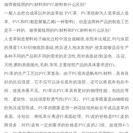
做弹簧线用的PU材料和PVC材料有什么区别?
一般人会把合成革以外的皮革如:PVC革、PU革统称为人造革或人造
革。PVC和PU都是聚氯乙烯(一种塑料)，但是这两种产品的制造工艺
是不一样的。做弹簧线用的PU材料和PVC材料有什么区别?
人造革制造塑料粒子融化过程中混合成糊状,依照本法规定,均匀涂层
的厚度T/C针织物底部基础,然后进入泡沫发泡炉,使其能够适应生产
各种不同的产品和不同的需求的灵活性,而对表面处理(染色、压花、
灭绝,磨削表面抛光,毛刺,等等,主要按照产品的具体要求进行)。
PU革的生产工艺比PVC革复杂。由于PU底布是帆布PU材料，具有良
好的抗拉强度，它不仅可以涂在底布的顶部，还可以将底布包在中
间，使底布看不见。PU革比PVC革具有更好的物理性能，包括抗弯
性、柔软性、抗拉强度和透气性(PVC无)。PVC皮革图案是由钢模辊
的热压成型而成。PU革的图案是用一种花纹纸热贴在半成品皮革的
表面。冷却后，将纸革分离进行表面处理。PU皮的价格是PVC皮的
两倍多，对PU皮有一定的要求的价格是PVC皮的2-3倍。如使用4~5