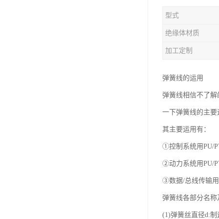
型式
绝缘体材质
加工定制
弹簧线的运用
弹簧线相信不了解
一下弹簧线的主要
其主要运用有：
①控制系统用PU/
②动力系统用PU/
③数据/总线传输用
弹簧线各部分名称
(1)弹簧丝直径d: