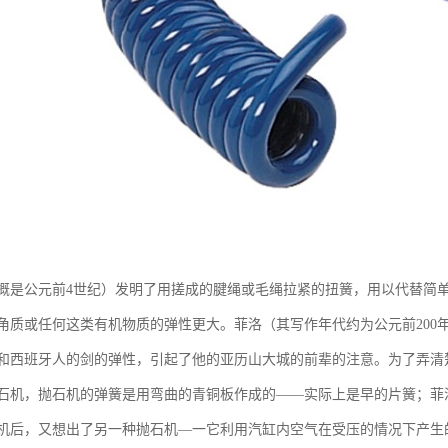
概是公元前4世纪）发明了用搓成的腱绳或毛绳拉紧的扭簧，用以代替简
角质或任何这类有机物质的弹性更大。菲洛（其写作年代约为公元前200
和西班牙人的剑的弹性，引起了他的亚历山大城的前辈的注意。为了弄清
石机，抛石机的弹簧是用弯曲的青铜板作成的——实际上是早的片簧；菲
机后，又想出了另一种抛石机—一它利用汽缸内空气在受压的情况下产生