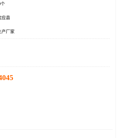
00个
宝应县
生产厂家
4045