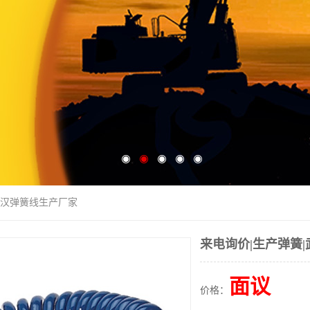
|武汉弹簧线生产厂家
来电询价|生产弹簧
面议
价格：