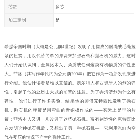
芯数
多芯
加工定制
是
希腊帝国时期（大概是公元前4世纪）发明了用搓成的腱绳或毛绳拉
紧的扭簧，用以代替简单的弹簧来加强石弩和抛石机的威力。这时
人们开始认识到，金属比木头、角质或任何这类有机物质的弹性更
大。菲洛（其写作年代约为公元前200年）把它作为一项新发现来进
行介绍。他估计读者是难以置信的。凯尔特人和西班牙人的剑的弹
性，引起了他的亚历山大城的前辈的注意。为了弄清楚剑为什么有
弹性，他们进行了许多实验。结果他的师傅克特西比发明了抛石
机，抛石机的弹簧是用弯曲的青铜板作成的——实际上是早的片
簧；菲洛本人又进一步改进了这些抛石机。富有创造性的克特西比
在发明这种抛石机后，又想出了另一种抛石机—一它利用汽缸内空
气在受压的情况下产生的弹性工作。