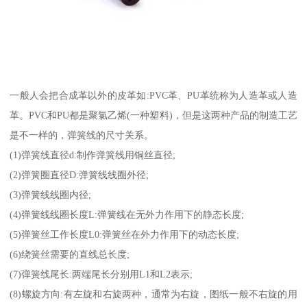
一般人会把合成革以外的皮革如:PVC革、PU革统称为人造革或人造
革。PVC和PU都是聚氯乙烯(一种塑料)，但是这两种产品的制造工艺
是不一样的，弹簧线的尺寸关系。
(1)弹簧线直径d:制作弹簧线用铜丝直径;
(2)弹簧圈直径D:弹簧线线圈外径;
(3)弹簧线线圈内径;
(4)弹簧线线圈长度L:弹簧线在无外力作用下的静态长度;
(5)弹簧丝工作长度L0:弹簧丝在外力作用下的动态长度;
(6)绕簧丝需要的直线总长度;
(7)弹簧线尾长:两端尾长分别用L1和L2表示;
(8)螺旋方向:有左旋和右旋两种，通常为右旋，图纸一般不右旋的用