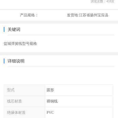
浏览次数：
418
次
产品规格：
发货地:
江苏省扬州宝应县
关键词
盐城弹簧线型号规格
详细说明
型式
圆形
线芯材质
裸铜线
绝缘体材质
PVC