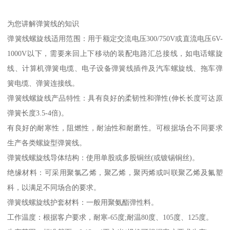
为您讲解弹簧线的知识
弹簧线螺旋线适用范围：用于额定交流电压300/750V或直流电压6V-
1000V以下，需要来回上下移动的装配电路汇总接线，如电话螺旋
线、计算机弹簧电缆、电子设备弹簧线插件及汽车螺旋线、拖车弹
簧电缆、弹簧连接线。
弹簧线螺旋线产品特性：具有良好的柔韧性和弹性(伸长长度可达原
弹簧长度3.5-4倍)。
有良好的耐寒性，阻燃性，耐油性和耐磨性。可根据场合不同要求
生产各类螺旋型弹簧线。
弹簧线螺旋线导体结构：使用单股或多股铜丝(或镀锡铜丝)。
绝缘材料：可采用聚氯乙烯，聚乙烯，聚丙烯或叫联聚乙烯及氟塑
科，以满足不同场合的要求。
弹簧线螺旋线护套材料：一般用聚氨酯弹性料。
工作温度：根据客户要求，耐寒-65度;耐温80度、105度、125度。