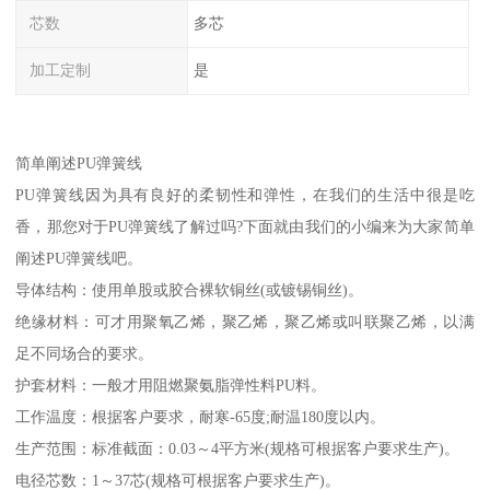
芯数
多芯
加工定制
是
简单阐述PU弹簧线
PU弹簧线因为具有良好的柔韧性和弹性，在我们的生活中很是吃
香，那您对于PU弹簧线了解过吗?下面就由我们的小编来为大家简单
阐述PU弹簧线吧。
导体结构：使用单股或胶合裸软铜丝(或镀锡铜丝)。
绝缘材料：可才用聚氧乙烯，聚乙烯，聚乙烯或叫联聚乙烯，以满
足不同场合的要求。
护套材料：一般才用阻燃聚氨脂弹性料PU料。
工作温度：根据客户要求，耐寒-65度;耐温180度以内。
生产范围：标准截面：0.03～4平方米(规格可根据客户要求生产)。
电径芯数：1～37芯(规格可根据客户要求生产)。