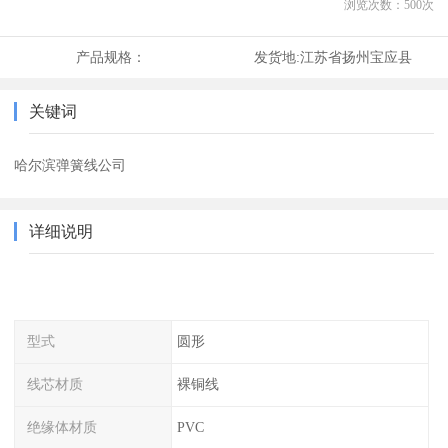
浏览次数：
500
次
产品规格：
发货地:
江苏省扬州宝应县
关键词
哈尔滨弹簧线公司
详细说明
型式
圆形
线芯材质
裸铜线
绝缘体材质
PVC