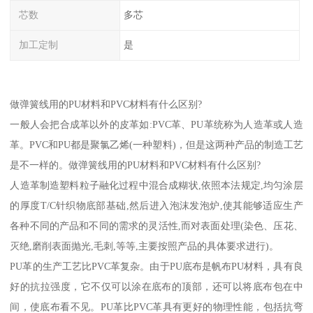
芯数
多芯
加工定制
是
做弹簧线用的PU材料和PVC材料有什么区别?
一般人会把合成革以外的皮革如:PVC革、PU革统称为人造革或人造
革。PVC和PU都是聚氯乙烯(一种塑料)，但是这两种产品的制造工艺
是不一样的。做弹簧线用的PU材料和PVC材料有什么区别?
人造革制造塑料粒子融化过程中混合成糊状,依照本法规定,均匀涂层
的厚度T/C针织物底部基础,然后进入泡沫发泡炉,使其能够适应生产
各种不同的产品和不同的需求的灵活性,而对表面处理(染色、压花、
灭绝,磨削表面抛光,毛刺,等等,主要按照产品的具体要求进行)。
PU革的生产工艺比PVC革复杂。由于PU底布是帆布PU材料，具有良
好的抗拉强度，它不仅可以涂在底布的顶部，还可以将底布包在中
间，使底布看不见。PU革比PVC革具有更好的物理性能，包括抗弯