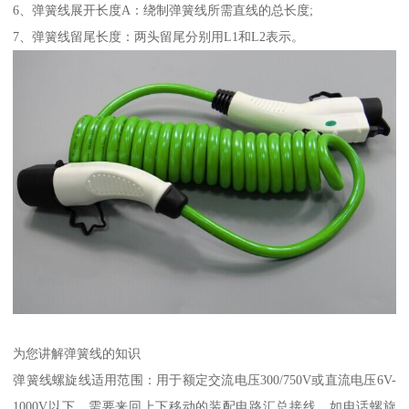
6、弹簧线展开长度A：绕制弹簧线所需直线的总长度;
7、弹簧线留尾长度：两头留尾分别用L1和L2表示。
为您讲解弹簧线的知识
弹簧线螺旋线适用范围：用于额定交流电压300/750V或直流电压6V-
1000V以下，需要来回上下移动的装配电路汇总接线，如电话螺旋