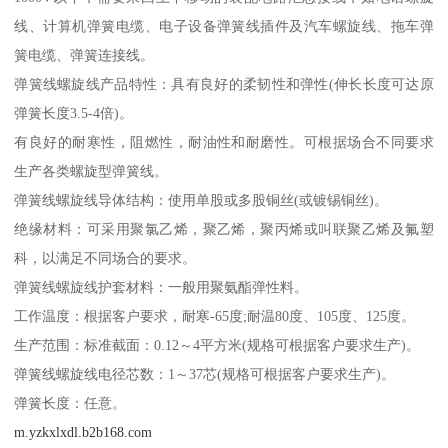
线、计算机弹簧电缆、电子设备弹簧线插件及汽车螺旋线、拖车弹
簧电缆、弹簧连接线。
弹簧线螺旋线产品特性：具有良好的柔韧性和弹性(伸长长度可达原
弹簧长度3.5-4倍)。
有良好的耐寒性，阻燃性，耐油性和耐磨性。可根据场合不同要求
生产各类螺旋型弹簧线。
弹簧线螺旋线导体结构：使用单股或多股铜丝(或镀锡铜丝)。
绝缘材料：可采用聚氯乙烯，聚乙烯，聚丙烯或叫联聚乙烯及氟塑
科，以满足不同场合的要求。
弹簧线螺旋线护套材料：一般用聚氨酯弹性料。
工作温度：根据客户要求，耐寒-65度;耐温80度、105度、125度。
生产范围：标准截面：0.12～4平方米(规格可根据客户要求生产)。
弹簧线螺旋线电径芯数：1～37芯(规格可根据客户要求生产)。
弹簧长度：任意。
m.yzkxlxdl.b2b168.com