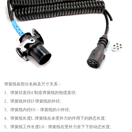
弹簧线各部分名称及尺寸关系：
1、弹簧丝直径d:制造弹簧线的电缆直径;
2、弹簧线外径D:弹簧线的外径;
3、弹簧线内径D1：弹簧线的小外径;
4、弹簧线长度L:弹簧线在未受外力的作用下的静态长度;
5、弹簧线工作长度L0：弹簧线在受外力坐下下的动态长度;