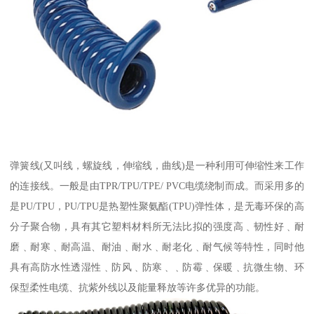
弹簧线(又叫线，螺旋线，伸缩线，曲线)是一种利用可伸缩性来工作
的连接线。一般是由TPR/TPU/TPE/ PVC电缆绕制而成。而采用多的
是PU/TPU，PU/TPU是热塑性聚氨酯(TPU)弹性体，是无毒环保的高
分子聚合物，具有其它塑料材料所无法比拟的强度高﹑韧性好﹑耐
磨﹑耐寒﹑耐高温、耐油﹑耐水﹑耐老化﹑耐气候等特性，同时他
具有高防水性透湿性﹑防风﹑防寒﹑﹑防霉﹑保暖﹑抗微生物、环
保型柔性电缆、抗紫外线以及能量释放等许多优异的功能。