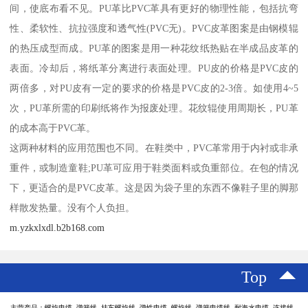
间，使底布看不见。PU革比PVC革具有更好的物理性能，包括抗弯
性、柔软性、抗拉强度和透气性(PVC无)。PVC皮革图案是由钢模辊
的热压成型而成。PU革的图案是用一种花纹纸热贴在半成品皮革的
表面。冷却后，将纸革分离进行表面处理。PU皮的价格是PVC皮的
两倍多，对PU皮有一定的要求的价格是PVC皮的2-3倍。如使用4~5
次，PU革所需的印刷纸将作为报废处理。花纹辊使用周期长，PU革
的成本高于PVC革。
这两种材料的应用范围也不同。在鞋类中，PVC革常用于内衬或非承
重件，或制造童鞋;PU革可应用于鞋类面料或负重部位。在包的情况
下，更适合的是PVC皮革。这是因为袋子里的东西不像鞋子里的脚那
样散发热量。没有个人负担。
m.yzkxlxdl.b2b168.com
Top
主营产品：螺旋电缆 弹簧线 挂车螺旋线 弹性电缆 螺旋线 弹簧电缆线 耐海水电缆 连接线