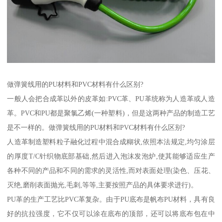
做弹簧线用的PU材料和PVC材料有什么区别?
一般人会把合成革以外的皮革如:PVC革、PU革统称为人造革或人造
革。PVC和PU都是聚氯乙烯(一种塑料)，但是这两种产品的制造工艺
是不一样的。做弹簧线用的PU材料和PVC材料有什么区别?
人造革制造塑料粒子融化过程中混合成糊状,依照本法规定,均匀涂层
的厚度T/C针织物底部基础,然后进入泡沫发泡炉,使其能够适应生产
各种不同的产品和不同的需求的灵活性,而对表面处理(染色、压花、
灭绝,磨削表面抛光,毛刺,等等,主要按照产品的具体要求进行)。
PU革的生产工艺比PVC革复杂。由于PU底布是帆布PU材料，具有良
好的抗拉强度，它不仅可以涂在底布的顶部，还可以将底布包在中