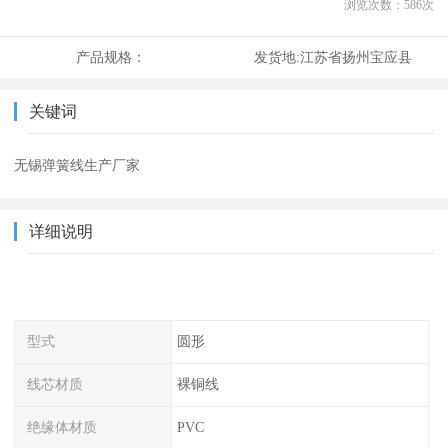
浏览次数：
586
次
产品规格：
发货地:
江苏省扬州宝应县
关键词
无锡弹簧线生产厂家
详细说明
型式
圆形
线芯材质
裸铜线
绝缘体材质
PVC