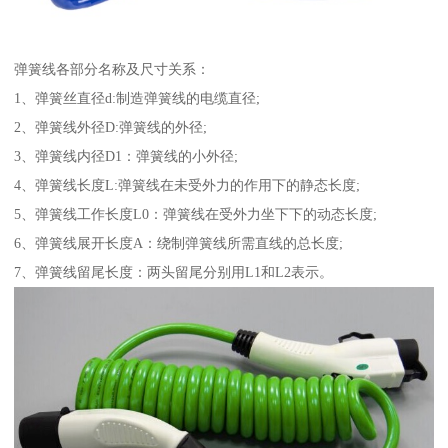
弹簧线各部分名称及尺寸关系：
1、弹簧丝直径d:制造弹簧线的电缆直径;
2、弹簧线外径D:弹簧线的外径;
3、弹簧线内径D1：弹簧线的小外径;
4、弹簧线长度L:弹簧线在未受外力的作用下的静态长度;
5、弹簧线工作长度L0：弹簧线在受外力坐下下的动态长度;
6、弹簧线展开长度A：绕制弹簧线所需直线的总长度;
7、弹簧线留尾长度：两头留尾分别用L1和L2表示。