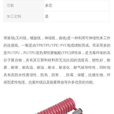
芯数
多芯
加工定制
是
弹簧线(又叫线，螺旋线，伸缩线，曲线)是一种利用可伸缩性来工作
的连接线。一般是由TPR/TPU/TPE/ PVC电缆绕制而成。而采用多的
是PU/TPU，PU/TPU是热塑性聚氨酯(TPU)弹性体，是无毒环保的高
分子聚合物，具有其它塑料材料所无法比拟的强度高﹑韧性好﹑耐
磨﹑耐寒﹑耐高温、耐油﹑耐水﹑耐老化﹑耐气候等特性，同时他
具有高防水性透湿性﹑防风﹑防寒﹑﹑防霉﹑保暖﹑抗微生物、环
保型柔性电缆、抗紫外线以及能量释放等许多优异的功能。