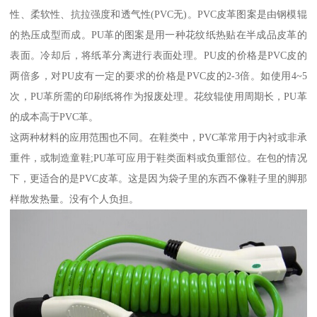
性、柔软性、抗拉强度和透气性(PVC无)。PVC皮革图案是由钢模辊
的热压成型而成。PU革的图案是用一种花纹纸热贴在半成品皮革的
表面。冷却后，将纸革分离进行表面处理。PU皮的价格是PVC皮的
两倍多，对PU皮有一定的要求的价格是PVC皮的2-3倍。如使用4~5
次，PU革所需的印刷纸将作为报废处理。花纹辊使用周期长，PU革
的成本高于PVC革。
这两种材料的应用范围也不同。在鞋类中，PVC革常用于内衬或非承
重件，或制造童鞋;PU革可应用于鞋类面料或负重部位。在包的情况
下，更适合的是PVC皮革。这是因为袋子里的东西不像鞋子里的脚那
样散发热量。没有个人负担。