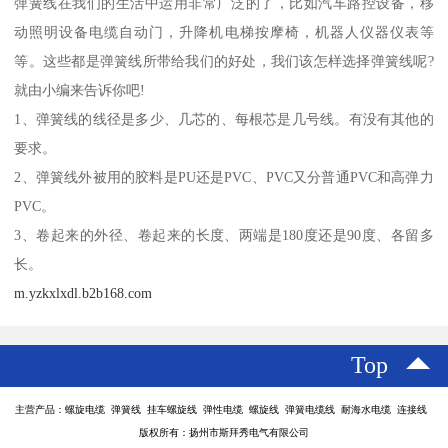
弹簧线在我们的生活中运用非常广泛的了，比如汽车路控设备，移
动照明设备电缆自动门，升降机电梯按摩椅，机器人仪器仪表等
等。这些都是弹簧线所带给我们的好处，我们该怎样选择弹簧线呢?
就由小编来告诉你吧!
1、弹簧线的线径是多少、几芯的、每根芯是几号线。有没有其他的
要求。
2、弹簧线外被用的胶料是PU还是PVC、PVC又分普通PVC和高弹力
PVC。
3、卷起来的外径、卷起来的长度、两端是180度还是90度、各留多
长。
m.yzkxlxdl.b2b168.com
Top
主营产品：螺旋电缆 弹簧线 挂车螺旋线 弹性电缆 螺旋线 弹簧电缆线 耐海水电缆 连接线
版权所有：扬州市斯拜秀电气有限公司