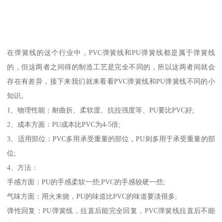
在弹簧线的这个行业中，PVC弹簧线和PU弹簧线都是属于弹簧线
的，但这两者之间得的制造工艺是完全不同的，所以这两者间就会
存在有差异，接下来我们就来看看PVC弹簧线和PU弹簧线不同的小
知识。
1、物理性能：耐曲折、柔软度、抗拉强度等、PU要比PVC好;
2、成本方面：PU成本比PVC为4-5倍;
3、适用部位：PVC多用承受重量的部位，PU则多用于承受重量的部
位;
4、方法：
手感方面：PU的手感柔软一些;PVC的手感较硬一些;
气味方面：用火来烧，PU的味道比PVC的味道要淡很多;
弹性回复：PU弹簧线，拉直后能完全回复，PVC弹簧线拉直后不能