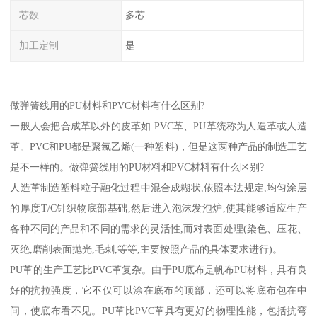
芯数
多芯
加工定制
是
做弹簧线用的PU材料和PVC材料有什么区别?
一般人会把合成革以外的皮革如:PVC革、PU革统称为人造革或人造
革。PVC和PU都是聚氯乙烯(一种塑料)，但是这两种产品的制造工艺
是不一样的。做弹簧线用的PU材料和PVC材料有什么区别?
人造革制造塑料粒子融化过程中混合成糊状,依照本法规定,均匀涂层
的厚度T/C针织物底部基础,然后进入泡沫发泡炉,使其能够适应生产
各种不同的产品和不同的需求的灵活性,而对表面处理(染色、压花、
灭绝,磨削表面抛光,毛刺,等等,主要按照产品的具体要求进行)。
PU革的生产工艺比PVC革复杂。由于PU底布是帆布PU材料，具有良
好的抗拉强度，它不仅可以涂在底布的顶部，还可以将底布包在中
间，使底布看不见。PU革比PVC革具有更好的物理性能，包括抗弯