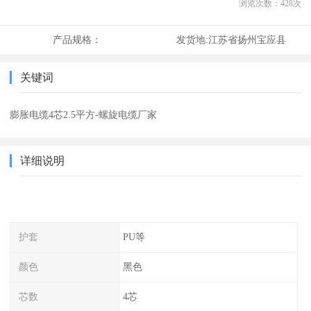
浏览次数：
428
次
产品规格：
发货地:
江苏省扬州宝应县
关键词
膨胀电缆4芯2.5平方-螺旋电缆厂家
详细说明
护套
PU等
颜色
黑色
芯数
4芯