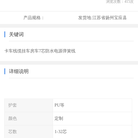
浏览次数：
415
次
产品规格：
发货地:
江苏省扬州宝应县
关键词
卡车线缆挂车房车7芯防水电源弹簧线
详细说明
护套
PU等
颜色
定制
芯数
1-32芯