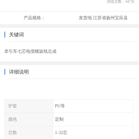
浏览次数：
447
次
产品规格：
发货地:
江苏省扬州宝应县
关键词
牵引车七芯电缆螺旋线总成
详细说明
护套
PU等
颜色
定制
芯数
1-32芯