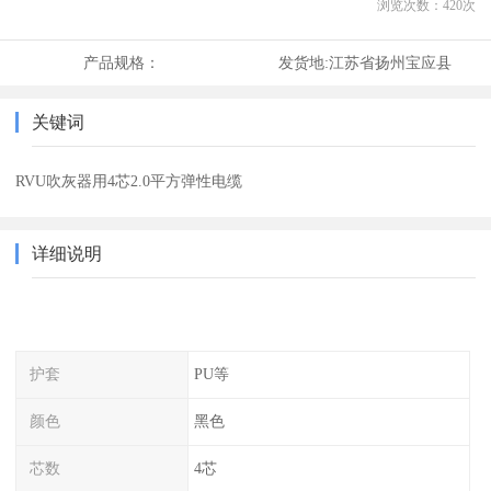
浏览次数：
420
次
产品规格：
发货地:
江苏省扬州宝应县
关键词
RVU吹灰器用4芯2.0平方弹性电缆
详细说明
护套
PU等
颜色
黑色
芯数
4芯