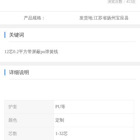
浏览次数：
413
次
产品规格：
发货地:
江苏省扬州宝应县
关键词
12芯0.2平方带屏蔽pu弹簧线
详细说明
护套
PU等
颜色
定制
芯数
1-32芯