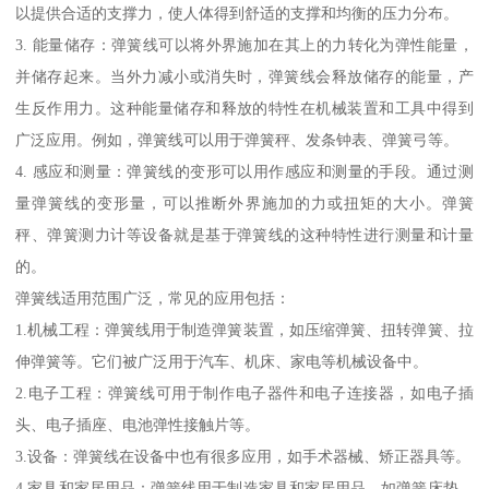
以提供合适的支撑力，使人体得到舒适的支撑和均衡的压力分布。
3. 能量储存：弹簧线可以将外界施加在其上的力转化为弹性能量，
并储存起来。当外力减小或消失时，弹簧线会释放储存的能量，产
生反作用力。这种能量储存和释放的特性在机械装置和工具中得到
广泛应用。例如，弹簧线可以用于弹簧秤、发条钟表、弹簧弓等。
4. 感应和测量：弹簧线的变形可以用作感应和测量的手段。通过测
量弹簧线的变形量，可以推断外界施加的力或扭矩的大小。弹簧
秤、弹簧测力计等设备就是基于弹簧线的这种特性进行测量和计量
的。
弹簧线适用范围广泛，常见的应用包括：
1.机械工程：弹簧线用于制造弹簧装置，如压缩弹簧、扭转弹簧、拉
伸弹簧等。它们被广泛用于汽车、机床、家电等机械设备中。
2.电子工程：弹簧线可用于制作电子器件和电子连接器，如电子插
头、电子插座、电池弹性接触片等。
3.设备：弹簧线在设备中也有很多应用，如手术器械、矫正器具等。
4.家具和家居用品：弹簧线用于制造家具和家居用品，如弹簧床垫、